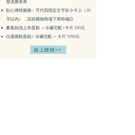
發淡雅茶香
​貼心傳情服務：可代寫指定文字於小卡上（30
字以內），請於購物商場下單時備註
桑葉純池上米蛋糕 ＋冷藏宅配+卡片 590元
任選兩顆蛋糕+ 冷藏宅配 + 卡片 1090元
線上購物>>
覺茶 Sati Tea
覺茶有限公司
臺東縣海端鄉海端村8鄰初來80號
satiteatw@gmail.com