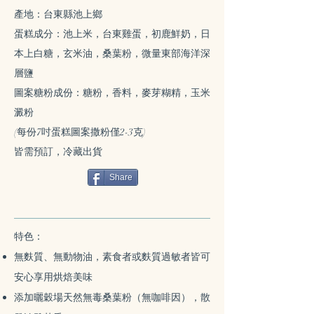
產地：台東縣池上鄉
蛋糕成分：
池上米，台東雞蛋，初鹿鮮奶，日
本上白糖，玄米油，桑葉粉，微量東部海洋深
層鹽
圖案糖粉成份：糖粉，香料，麥芽糊精，玉米
澱粉
(每份7吋蛋糕圖案撒粉僅2-3克)
皆需預訂，冷藏出貨
Share
特色：
無麩質、無動物油，素食者或麩質過敏者皆可
安心享用烘焙美味
添加曬穀場天然無毒桑葉粉（無咖啡因），散