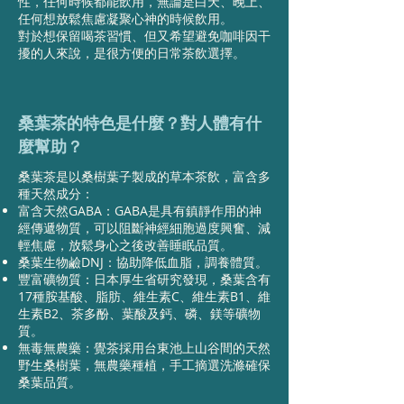
性，任何時候都能飲用，無論是白天、晚上、
任何想放鬆焦慮凝聚心神的時候飲用。
對於想保留喝茶習慣、但又希望避免咖啡因干
擾的人來說，是很方便的日常茶飲選擇。
桑葉茶的特色是什麼？對人體有什
麼幫助？
桑葉茶是以桑樹葉子製成的草本茶飲，富含多
種天然成分：​
富含天然GABA：GABA是具有鎮靜作用的神
經傳遞物質，可以阻斷神經細胞過度興奮、減
輕焦慮，放鬆身心之後改善睡眠品質。
桑葉生物鹼DNJ：協助降低血脂，調養體質。
豐富礦物質：日本厚生省研究發現，桑葉含有
17種胺基酸、脂肪、維生素C、維生素B1、維
生素B2、茶多酚、葉酸及鈣、磷、鎂等礦物
質。
無毒無農藥：覺茶採用台東池上山谷間的天然
野生桑樹葉，無農藥種植，手工摘選洗滌確保
桑葉品質。