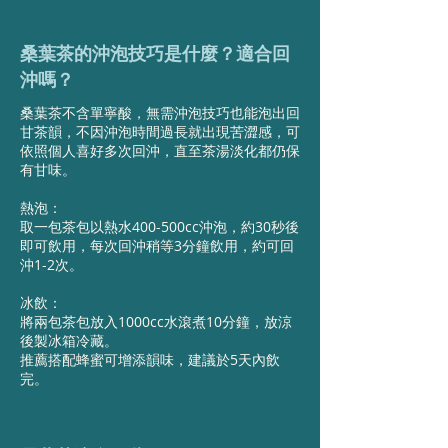
桑葉茶的沖泡技巧是什麼？適合回
沖嗎？
桑葉茶不含單寧酸，無需沖泡技巧也能泡出回
甘茶韻，不因沖泡時間過長就出現苦澀感，可
依照個人喜好多次回沖，直至茶湯淡化都仍保
有甘味。
熱泡：
取一包茶包以熱水400-500cc沖泡，約30秒後
即可飲用，每次回沖稍等3分鐘飲用，約可回
沖1-2次。
冰飲：
將兩包茶包放入1000cc水滾煮10分鐘，放涼
後製冰箱冷藏。
推薦搭配蜂蜜可增添韻味，建議於5天內飲
完。