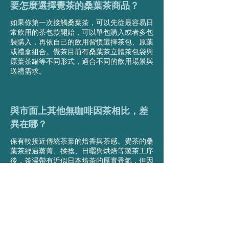
要怎麼選擇覺茶的桑葉茶商品？
如果你第一次接觸桑葉茶，可以先從最容易日
常飲用的茶包款開始，可以單包購入或者多包
裝購入，再依自己的飲用習慣選擇茶包、原葉
或禮盒組合。覺茶目前有桑葉茶立體茶包袋與
原葉茶罐等不同形式，適合不同的飲用場景與
送禮需求。
與市面上其他無咖啡因茶相比，差
異在哪？
保有較接近傳統茶葉的焙香與茶感。覺茶的桑
葉茶經過蒸菁、揉捻、日曬與烘焙等製茶工序
後，茶湯帶有近似日本焙茶的厚實香氣，但因
不含咖啡因與單寧酸，久泡回沖也較不易苦
澀。
許多無咖啡因茶著重於花香、果香或單純替代
飲料，而桑葉茶本身則含有天然 GABA 與桑
葉特有的生物鹼
DNJ（Deoxynojirimycin），可協助飲食控管
與日常保養的養生族群，在無咖啡因茶飲中擁