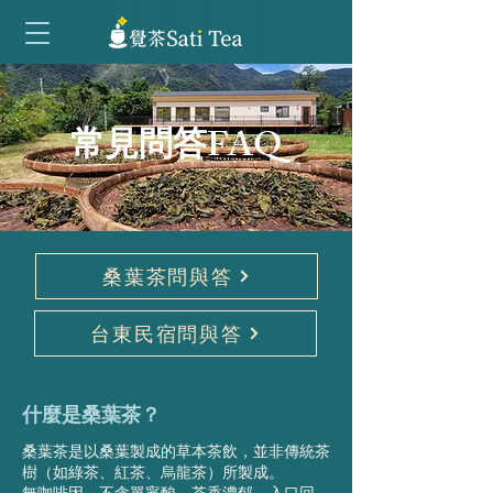
常見問答FAQ
桑葉茶問與答
台東民宿問與答
什麼是桑葉茶？
桑葉茶是以桑葉製成的草本茶飲，並非傳統茶
樹（如綠茶、紅茶、烏龍茶）所製成。
無咖啡因、不含單寧酸，茶香濃郁、入口回