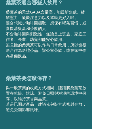
桑葉茶適合哪些人飲用？
桑葉茶的天然GABA含量高，能緩解焦慮、紓
解壓力、凝聚注意力以及幫助更好入眠。
適合想減少咖啡因攝取、想保有喝茶習慣，或
喜歡清爽溫和茶飲的人。
不含咖啡因與刺激性，無論是上班族、家庭工
作者、長輩、幼兒都能安心飲用。
無負擔的桑葉茶可以作為日常飲用，所以也很
適合作為送禮茶品、辦公室茶飲，或在家中作
為常備飲品。
桑葉茶要怎麼保存？
與一般茶葉的收藏方式相同，建議將桑葉茶放
置在乾燥、陰涼、避免日照與潮濕的環境中保
存，以維持茶香與品質。
若是已開封產品，建議依包裝方式密封存放，
避免受潮影響風味。